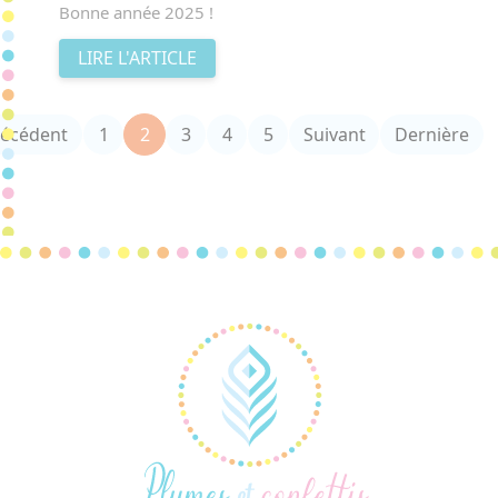
Bonne année 2025 !
LIRE L'ARTICLE
(current)
récédent
1
2
3
4
5
Suivant
Dernière