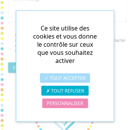
Ce site utilise des
cookies et vous donne
En soumettant ce formulaire, j'accepte que les
informations saisies soient utilisées pour me recontacter
le contrôle sur ceux
dans le cadre de ma demande indiquée dans ce
formulaire.
que vous souhaitez
activer
ENVOYER
TOUT ACCEPTER
TOUT REFUSER
PERSONNALISER