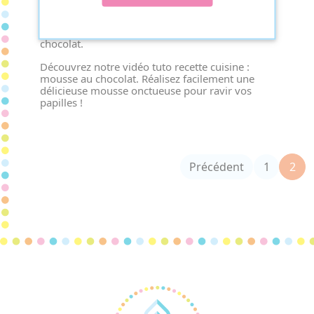
23/02/2024
#Atelier cuisine
Un dessert pour les gourmands accros au
chocolat.
Découvrez notre vidéo tuto recette cuisine :
mousse au chocolat. Réalisez facilement une
délicieuse mousse onctueuse pour ravir vos
papilles !
(cu
Précédent
1
2