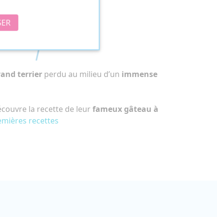
SER
le lapin
and terrier
perdu au milieu d’un
immense
couvre la recette de leur
fameux gâteau à
mières recettes