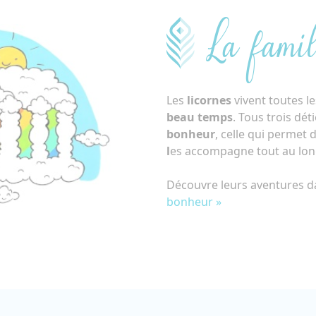
La famil
Les
licornes
vivent toutes le
beau temps
. Tous trois dé
bonheur
, celle qui permet 
l
es accompagne tout au long
Découvre leurs aventures 
bonheur »