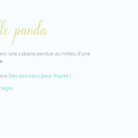
le panda
ans une cabane perdue au milieu d’une
e
.
dans
Des pinceaux pour Pépite !
riages