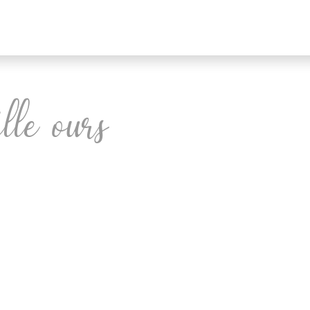
lle ours
CORNE
LA FAMILLE PANDA
LA FAMILLE CHAT
LA FAMILLE LIO
LA FAMILLE ÉLÉPHANT
FORÊT NOIRE
LA FAMILLE SINGE
L'UNIVERS DE MON CŒUR