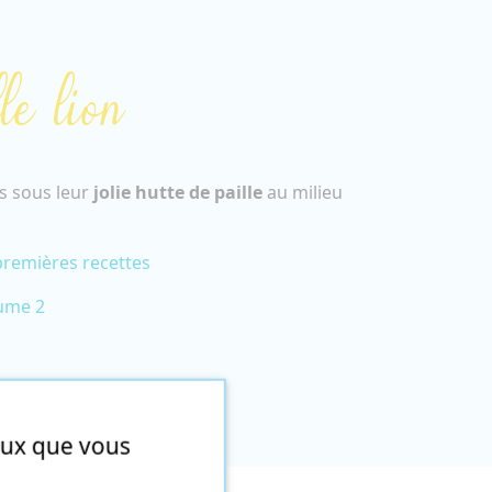
le lion
is sous leur
jolie hutte de paille
au milieu
remières recettes
lume 2
ceux que vous