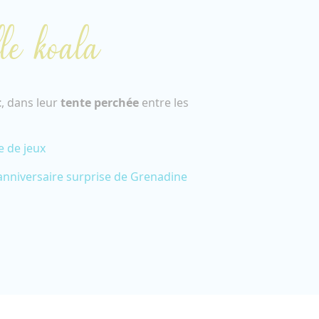
le koala
t
, dans leur
tente perchée
entre les
e de jeux
'anniversaire surprise de Grenadine