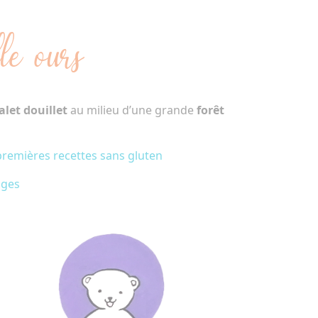
le ours
let douillet
au milieu d’une grande
forêt
remières recettes sans gluten
ages