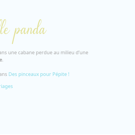
le panda
ans une cabane perdue au milieu d’une
e
.
dans
Des pinceaux pour Pépite !
riages