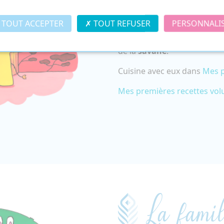
TOUT ACCEPTER
TOUT REFUSER
PERSONNALI
Les
lions
vivent tous les tro
de la
savane
.
Cuisine avec eux dans
Mes p
Mes premières recettes vo
La famil