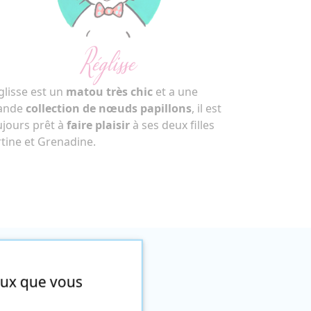
Réglisse
glisse est un
matou très chic
et a une
ande
collection de nœuds papillons
, il est
ujours prêt à
faire plaisir
à ses deux filles
rtine et Grenadine.
ceux que vous
le lion