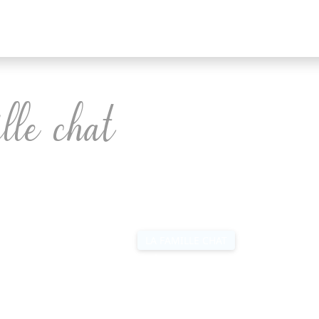
lle chat
CORNE
LA FAMILLE PANDA
LA FAMILLE CHAT
LA FAMILLE LIO
LA FAMILLE ÉLÉPHANT
FORÊT NOIRE
LA FAMILLE SINGE
L'UNIVERS DE MON CŒUR