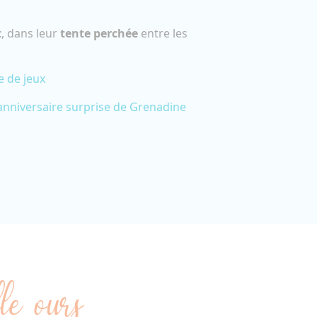
t
, dans leur
tente perchée
entre les
e de jeux
'anniversaire surprise de Grenadine
le ours