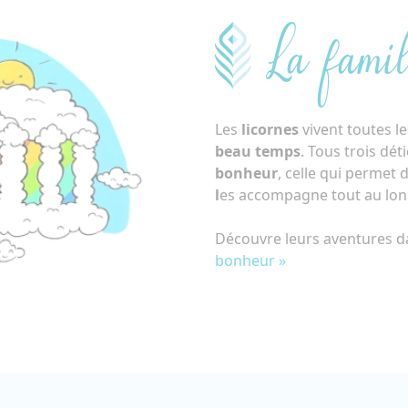
La famil
Les
licornes
vivent toutes le
beau temps
. Tous trois dé
bonheur
, celle qui permet 
l
es accompagne tout au long
Découvre leurs aventures 
bonheur »