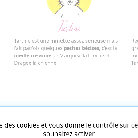
Tartine
Tartine est une
minette
assez
sérieuse
mais
Ré
fait parfois quelques
petites bêtises
, c’est la
gr
meilleure amie
de Marquise la licorne et
to
Dragée la chienne.
Ta
ise des cookies et vous donne le contrôle sur 
La famil
souhaitez activer