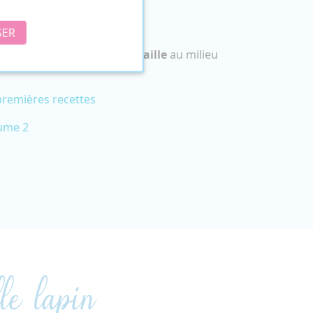
SER
is sous leur
jolie hutte de paille
au milieu
remières recettes
lume 2
le lapin