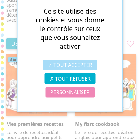
sans gluten
apprendre mais en
29,00€
Ce site utilise des
s’amusant : c’est un livre de
détente et de jeux qui rime
cookies et vous donne
avec vacances.
le contrôle sur ceux
7,00€
que vous souhaitez
DÉCOUVRIR
DÉCOUVRIR
activer
À la une
TOUT ACCEPTER
TOUT REFUSER
PERSONNALISER
Mes premières recettes
My fisrt cookbook
Le livre de recettes idéal
Le livre de recettes idéal en
pour apprendre aux petits
anglais pour apprendre aux