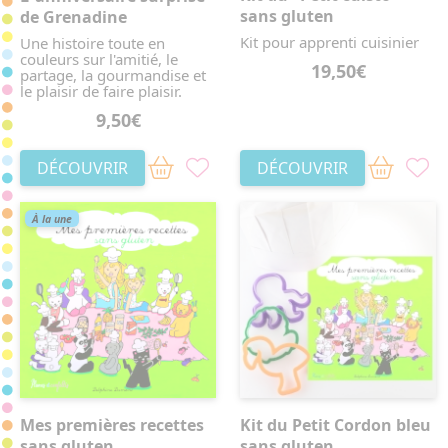
sans gluten
de Grenadine
Kit pour apprenti cuisinier
Une histoire toute en
couleurs sur l'amitié, le
19,50€
partage, la gourmandise et
le plaisir de faire plaisir.
9,50€
DÉCOUVRIR
DÉCOUVRIR
À la une
Mes premières recettes
Kit du Petit Cordon bleu
sans gluten
sans gluten