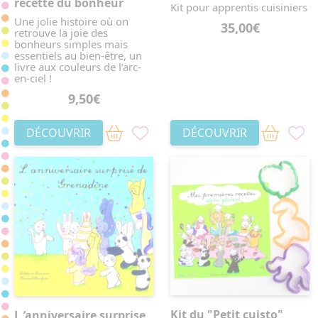
recette du bonheur
Kit pour apprentis cuisiniers
Une jolie histoire où on
35,00€
retrouve la joie des
bonheurs simples mais
essentiels au bien-être, un
livre aux couleurs de l’arc-
en-ciel !
9,50€
DÉCOUVRIR
DÉCOUVRIR
Kit du "Petit cuisto"
L ’anniversaire surprise